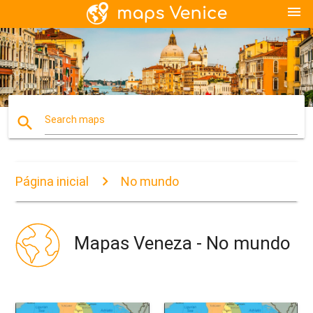
menu
search
Search maps
Página inicial
No mundo
Mapas Veneza - No mundo