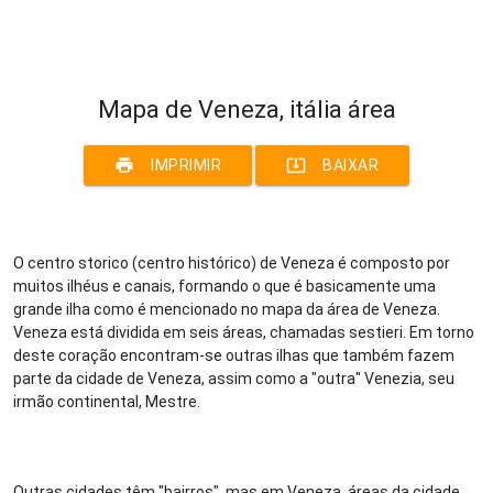
Mapa de Veneza, itália área
print
system_update_alt
IMPRIMIR
BAIXAR
O centro storico (centro histórico) de Veneza é composto por
muitos ilhéus e canais, formando o que é basicamente uma
grande ilha como é mencionado no mapa da área de Veneza.
Veneza está dividida em seis áreas, chamadas sestieri. Em torno
deste coração encontram-se outras ilhas que também fazem
parte da cidade de Veneza, assim como a "outra" Venezia, seu
irmão continental, Mestre.
Outras cidades têm "bairros", mas em Veneza, áreas da cidade