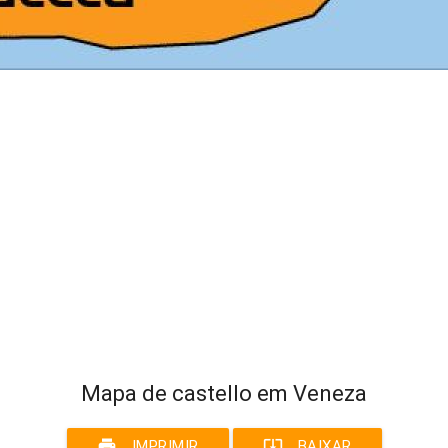
Mapa de castello em Veneza
print
system_update_alt
IMPRIMIR
BAIXAR