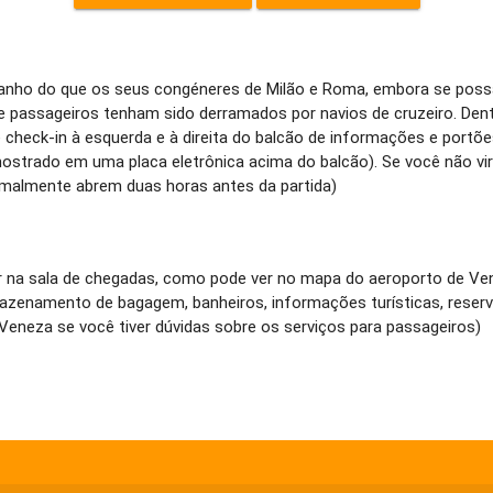
ho do que os seus congéneres de Milão e Roma, embora se possa
 passageiros tenham sido derramados por navios de cruzeiro. Dent
de check-in à esquerda e à direita do balcão de informações e po
mostrado em uma placa eletrônica acima do balcão). Se você não vi
rmalmente abrem duas horas antes da partida)
uer na sala de chegadas, como pode ver no mapa do aeroporto de Ve
mazenamento de bagagem, banheiros, informações turísticas, reser
 Veneza se você tiver dúvidas sobre os serviços para passageiros)