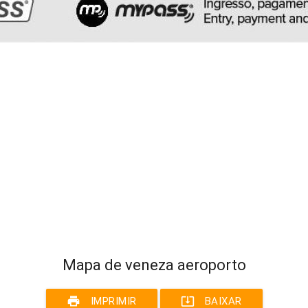
Mapa de veneza aeroporto
print
system_update_alt
IMPRIMIR
BAIXAR